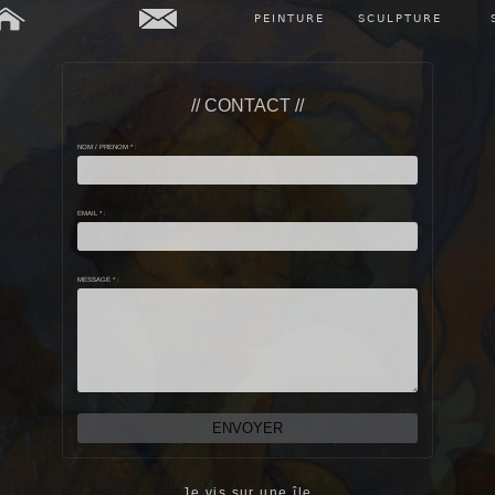
PEINTURE
SCULPTURE
// CONTACT //
NOM / PRENOM * :
EMAIL * :
MESSAGE * :
Je vis sur une île